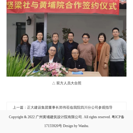
△ 双方人员大合照
上一篇：正大建设集团董事长郑伟莅临我院四川分公司参观指导
Copyright & 2022 广州黄埔建筑设计院有限公司. All rights reserved.
粤ICP备
下一篇：中国设计品牌大会---热烈祝贺黄埔建筑设计院荣获年度文化/教育建筑设计标杆品牌机构
17155920号
Design by
Wanhu
.