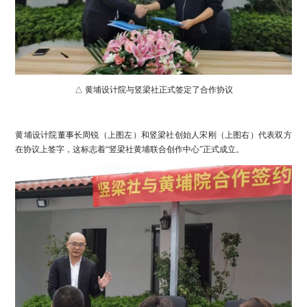
△ 黄埔设计院与竖梁社正式签定了合作协议
黄埔设计院董事长周锐（上图左）和竖梁社创始人宋刚（上图右）代表双方
在协议上签字，这标志着“竖梁社黄埔联合创作中心”正式成立。