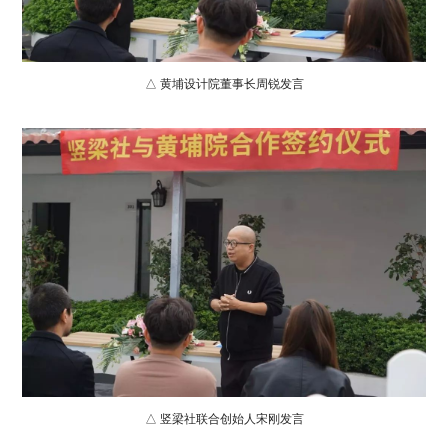
△ 黄埔设计院董事长周锐发言
△ 竖梁社联合创始人宋刚发言