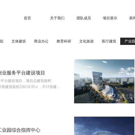
首页
关于我们
团队成员
项目展示
新
划
文体建筑
商业办公
教育科研
文化旅游
医疗建筑
产业
创业服务平台建设项目
务平台建设项目，项目总建筑面积
View More
中计容建筑面积230118.95㎡，不计容建筑
。包含33#栋高层厂房（由A座20层高层厂
厂房以及3层的研发中心组成），多层厂
栋、地下车库。
工业园综合指挥中心