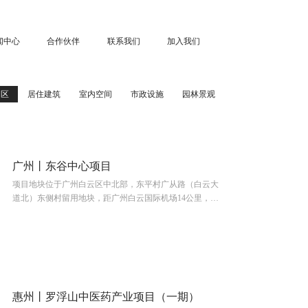
闻中心
合作伙伴
联系我们
加入我们
园区
居住建筑
室内空间
市政设施
园林景观
广州丨东谷中心项目
项目地块位于广州白云区中北部，东平村广从路（白云大
道北）东侧村留用地块，距广州白云国际机场14公里，距
白云新城、白云站约10公里，系广州地铁14号线及规划中
18号线交汇站白云东平站旁，占地16.51亩。
惠州丨罗浮山中医药产业项目（一期）