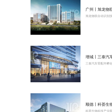
广州丨旭龙物
旭龙物联自动识别
View More
增城丨三泰汽
三泰汽车零配件孵
View More
顺德丨科荟生
科荟生物科技产业
View More