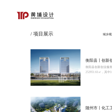
/ 项目展示
城乡规
衡阳县丨创新
衡阳县创新创业服
View More
252951.61㎡，其
面积21932.66㎡
房、B座20层高层
房30栋、宿舍楼2
随州市丨化工