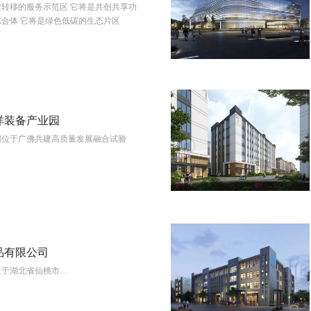
务示范区 它将是共创共享功
View More
能多元的高端配套综合体 它将是绿色低碳的生态片区
洋装备产业园
园位于广佛共建高质量发展融合试验
View More
品有限公司
位于湖北省仙桃市…
View More