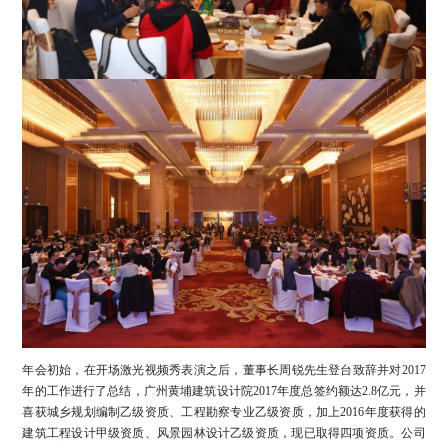
年会初始，在开场激光视频秀表演之后，董事长周锐先生登台致辞并对2017
年的工作进行了总结，广州黄埔建筑设计院2017年度总签约额达2.8亿元，并
喜获城乡规划编制乙级资质、工程勘察专业乙级资质，加上2016年度获得的
建筑工程设计甲级资质、风景园林设计乙级资质，现已取得四项资质。公司